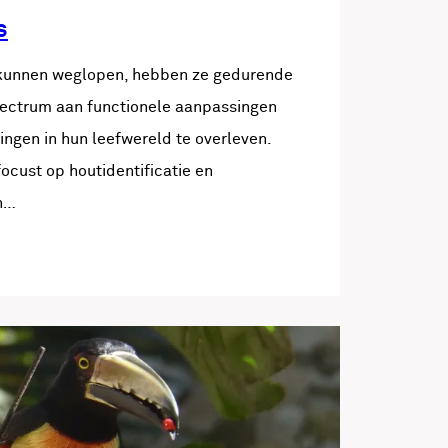
s
 kunnen weglopen, hebben ze gedurende
pectrum aan functionele aanpassingen
ngen in hun leefwereld te overleven.
cust op houtidentificatie en
én…