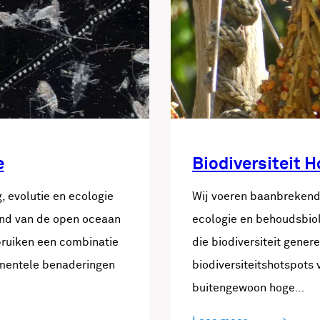
e
Biodiversiteit 
, evolutie en ecologie
Wij voeren baanbrekend 
rend van de open oceaan
ecologie en behoudsbio
bruiken een combinatie
die biodiversiteit gener
imentele benaderingen
biodiversiteitshotspots 
buitengewoon hoge…