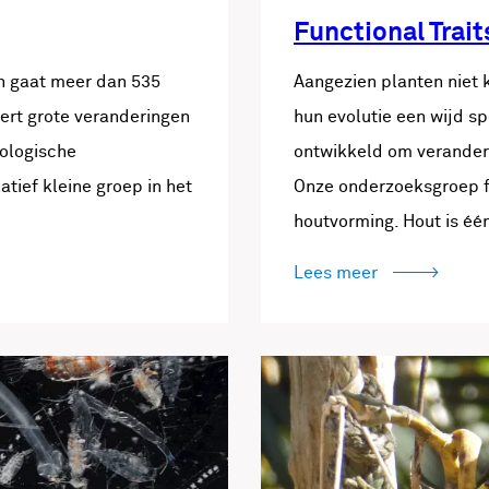
Functional Trait
n gaat meer dan 535
Aangezien planten niet
eert grote veranderingen
hun evolutie een wijd s
cologische
ontwikkeld om veranderi
tief kleine groep in het
Onze onderzoeksgroep fo
houtvorming. Hout is é
Lees meer