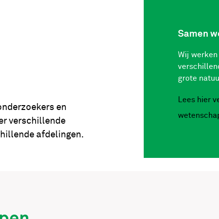
Samen we
Wij werken
verschillen
grote natuu
Lees hier 
onderzoekers en
wetenscha
er verschillende
illende afdelingen.