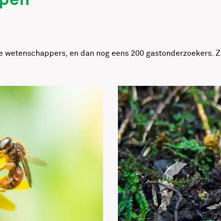
epen
se wetenschappers, en dan nog eens 200 gastonderzoekers. Z