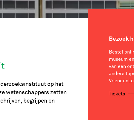
Bezoek 
Bestel onli
museum en 
it
van een on
andere top
VriendenLo
nderzoeksinstituut op het
Onze wetenschappers zetten
Tickets
schrijven, begrijpen en