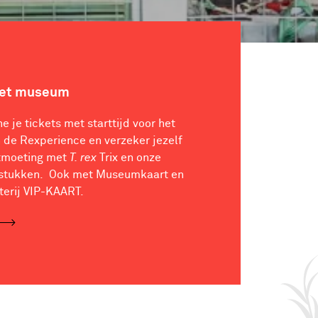
het museum
ne je tickets met starttijd voor het
de Rexperience en verzeker jezelf
tmoeting met
T. rex
Trix en onze
stukken. Ook met Museumkaart en
terij VIP-KAART.