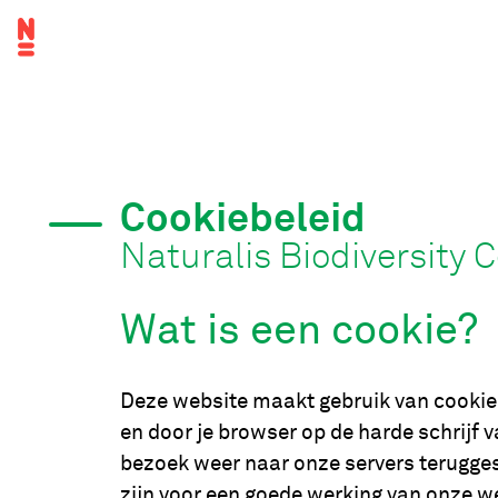
Overslaan
Topnavigatie
en
naar
Hoofdnavigatie
de
inhoud
gaan
Cookiebeleid
Naturalis Biodiversity 
Wat is een cookie?
Deze website maakt gebruik van cookies
en door je browser op de harde schrijf
bezoek weer naar onze servers terugges
zijn voor een goede werking van onze w