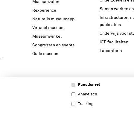
Onderzoekers en 
Museumzalen
Samen werken aa
Rexperience
Infrastructuren, 
Naturalis museumapp
publicaties
Virtueel museum
Onderwijs voor s
Museumwinkel
ICT-faciliteiten
Congressen en events
Laboratoria
Oude museum
Functioneel
Analytisch
Tracking
Volg onze verhalen