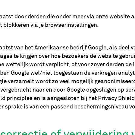
tst door derden die onder meer via onze website ad
 blokkeren via je browserinstellingen.
atst van het Amerikaanse bedrijf Google, als deel v
tages te krijgen over hoe bezoekers de website gebru
oe wettelijk wordt verplicht, of voor zover derden d
bben Google wel/niet toegestaan de verkregen analyt
gle verzamelt wordt zo veel mogelijk geanonimiseer
vergebracht naar en door Google opgeslagen op serv
eld principles en is aangesloten bij het Privacy Sh
t er sprake is van een passend beschermingsniveau v
correctie of verwijdering