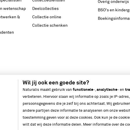
specialisten
Collectiediensten
Overig onderwijs
n wetenschap
Deelcollecties
BSO's en kinder
netwerken &
Collectie online
Boekingsinforma
Collectie schenken
tudenten
Wil jij ook een goede site?
Naturalis maakt gebruik van
functionele
-,
analytische
- en
tr
verbeteren. Hiervoor slaan wij informatie op zoals je IP-adres,
persoonsgegevens die je zelf bij ons achterlaat. Wij gebruik
andere partijen deze informatie te analyseren om onze websit
toestemming geven voor al deze cookies. Ook kun je de cookie-
wilt dat wij deze informatie delen. Meer informatie over de c