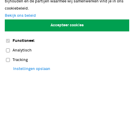
bijhouden en de partijen waarmee wij samenwerken vind je in ons
weten we dat? Je zoekt als een echte
cookiebeleid.
paleontoloog naar bewijzen. Je ordent een bak
Bekijk ons beleid
met gevonden fossielen en onderzoekt van welk
Accepteer cookies
dier een bot is. Resultaten…
Functioneel
Lees meer
Analytisch
Tracking
Instellingen opslaan