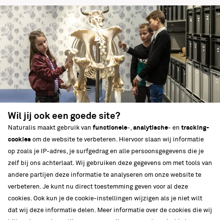
Wil jij ook een goede site?
Naturalis maakt gebruik van
functionele
-,
analytische
- en
tracking-
cookies
om de website te verbeteren. Hiervoor slaan wij informatie
op zoals je IP-adres, je surfgedrag en alle persoonsgegevens die je
Groep 7 en 8: Workshop
zelf bij ons achterlaat. Wij gebruiken deze gegevens om met tools van
BewIJstijd
andere partijen deze informatie te analyseren om onze website te
verbeteren. Je kunt nu direct toestemming geven voor al deze
Brr... koud!? In de laatste IJstijd was het pas koud!
cookies. Ook kun je de cookie-instellingen wijzigen als je niet wilt
dat wij deze informatie delen. Meer informatie over de cookies die wij
Welke planten en dieren leefden toen en hoe