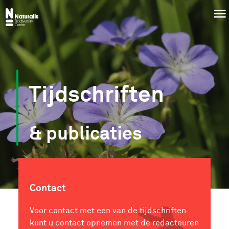
Overslaan
Menu
Menu
en
naar
de
inhoud
gaan
Tijdschriften
& publicaties
Contact
Voor contact met een van de tijdschriften
kunt u contact opnemen met de redacteuren