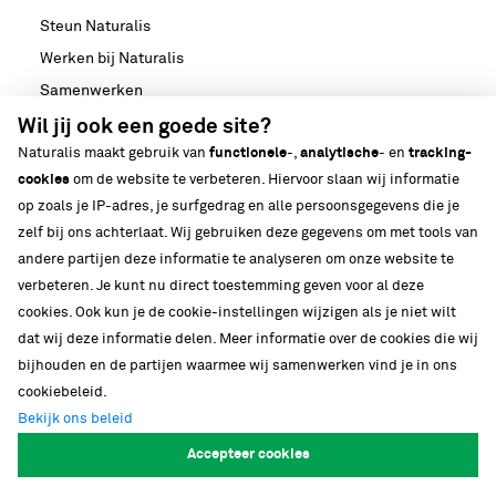
Steun Naturalis
Werken bij Naturalis
Samenwerken
Nieuws
Wil jij ook een goede site?
Naturalis maakt gebruik van
functionele
-,
analytische
- en
tracking-
Media
cookies
om de website te verbeteren. Hiervoor slaan wij informatie
Strategische partnerschappen
op zoals je IP-adres, je surfgedrag en alle persoonsgegevens die je
Ons gebouw
zelf bij ons achterlaat. Wij gebruiken deze gegevens om met tools van
Biodiversiteit
andere partijen deze informatie te analyseren om onze website te
verbeteren. Je kunt nu direct toestemming geven voor al deze
cookies. Ook kun je de cookie-instellingen wijzigen als je niet wilt
dat wij deze informatie delen. Meer informatie over de cookies die wij
bijhouden en de partijen waarmee wij samenwerken vind je in ons
cookiebeleid.
Volg onze verhalen
Bekijk ons beleid
Accepteer cookies