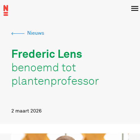
Overslaan
Menu
en
naar
de
Nieuws
inhoud
Kruimelpad
gaan
Frederic Lens
benoemd tot
plantenprofessor
2 maart 2026