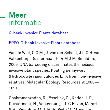
Meer
informatie
Q-bank Invasive Plants database
EPPO-Q-bank Invasive Plants database
Van de Wiel, C.C.M., J. van der Schoot, J.L.C.H. van
Valkenburg, Duistermaat, H. & M.J.M. Smulders,
2009. DNA barcoding discriminates the noxious
invasive plant species, floating pennywort
(Hydrocotyle ranunculoides L.f.), from non-invasive
relatives. Molecular Ecology Resources 9: 1086—
1091.
Ghahramanzadeh, R., Esselink, G., Kodde. L.P.,
Duistermaat, H., Valkenburg, J.L.C.H. van, Marashi,
S.H., Smulders, M. J. M. & Wiel, C.C.M. van de.