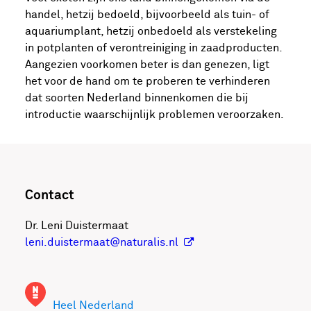
handel, hetzij bedoeld, bijvoorbeeld als tuin- of
aquariumplant, hetzij onbedoeld als verstekeling
in potplanten of verontreiniging in zaadproducten.
52.115848270225,
Aangezien voorkomen beter is dan genezen, ligt
6.4588505029678
het voor de hand om te proberen te verhinderen
dat soorten Nederland binnenkomen die bij
introductie waarschijnlijk problemen veroorzaken.
Contact
+
Dr. Leni Duistermaat
−
leni.duistermaat@naturalis.nl
|
©
etMap
rs ©
Heel Nederland