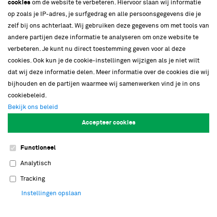
cookies
om de website te verbeteren. Hiervoor slaan wij informatie
Strategische partnerschappen
op zoals je IP-adres, je surfgedrag en alle persoonsgegevens die je
zelf bij ons achterlaat. Wij gebruiken deze gegevens om met tools van
Ons gebouw
andere partijen deze informatie te analyseren om onze website te
Biodiversiteit
verbeteren. Je kunt nu direct toestemming geven voor al deze
cookies. Ook kun je de cookie-instellingen wijzigen als je niet wilt
dat wij deze informatie delen. Meer informatie over de cookies die wij
bijhouden en de partijen waarmee wij samenwerken vind je in ons
cookiebeleid.
Bekijk ons beleid
Volg onze verhalen
Accepteer cookies
Functioneel
Cookies
Footer
Analytisch
navigation
Privacy
Tracking
Instellingen opslaan
Contact