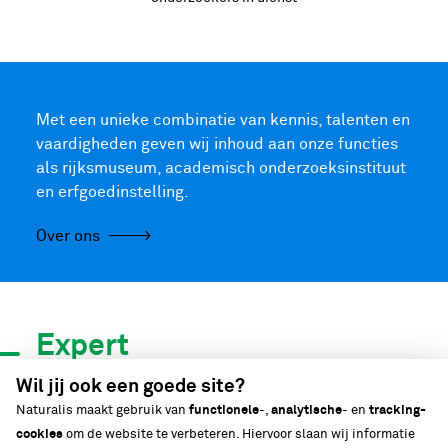
Met een unieke combinatie van kennis, talenten en
vaardigheden geven wij inhoud aan onze functies
als rijksmuseum, academisch onderzoeksinstituut
en erfgoedinstelling.
Over ons
Expert
in biodiversiteit
Wil jij ook een goede site?
Naturalis maakt gebruik van
functionele
-,
analytische
- en
tracking-
cookies
om de website te verbeteren. Hiervoor slaan wij informatie