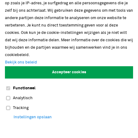
op zoals je IP-adres, je surfgedrag en alle persoonsgegevens die je
zelf bij ons achterlaat. Wij gebruiken deze gegevens om met tools van
andere partijen deze informatie te analyseren om onze website te
verbeteren. Je kunt nu direct toestemming geven voor al deze
cookies. Ook kun je de cookie-instellingen wijzigen als je niet wilt
dat wij deze informatie delen. Meer informatie over de cookies die wij
bijhouden en de partijen waarmee wij samenwerken vind je in ons
cookiebeleid.
Bekijk ons beleid
Accepteer cookies
Nationaal onderzoeksinstituut
Functioneel
Bij Naturalis werken meer dan honderd
Analytisch
onderzoekers in zeven verschillende
Tracking
onderzoeksgroepen. Naturalis biedt jong
Instellingen opslaan
wetenschappelijk talent graag de ruimte om
ideeën verder uit te werken in een stimulerende,
open omgeving. Met tachtig PhD's en postdocs