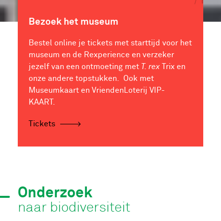
Bezoek het museum
Bestel online je tickets met starttijd voor het
museum en de Rexperience en verzeker
jezelf van een ontmoeting met
T. rex
Trix en
onze andere topstukken. Ook met
Museumkaart en VriendenLoterij VIP-
KAART.
Tickets
Onderzoek
naar biodiversiteit