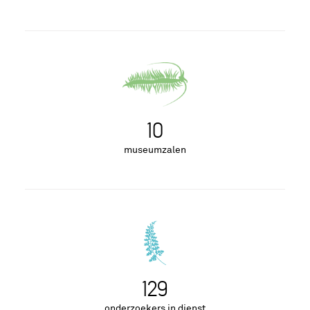
10
museumzalen
129
onderzoekers in dienst