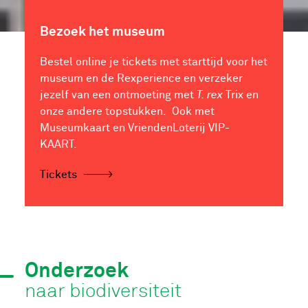
Bezoek het museum
Bestel online je tickets met starttijd voor het
museum en de Rexperience en verzeker
jezelf van een ontmoeting met
T. rex
Trix en
onze andere topstukken. Ook met
Museumkaart en VriendenLoterij VIP-
KAART.
Tickets
Onderzoek
naar biodiversiteit