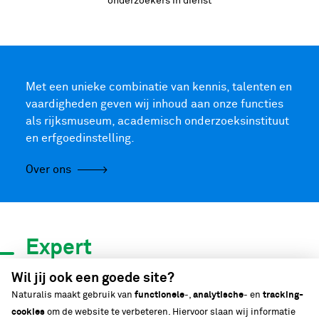
onderzoekers in dienst
Met een unieke combinatie van kennis, talenten en
vaardigheden geven wij inhoud aan onze functies
als rijksmuseum, academisch onderzoeksinstituut
en erfgoedinstelling.
Over ons
Expert
in biodiversiteit
Wil jij ook een goede site?
Naturalis maakt gebruik van
functionele
-,
analytische
- en
tracking-
cookies
om de website te verbeteren. Hiervoor slaan wij informatie