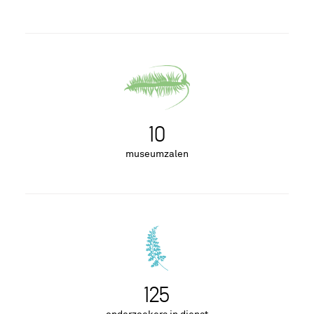
10
museumzalen
129