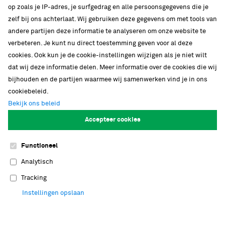
op zoals je IP-adres, je surfgedrag en alle persoonsgegevens die je
zelf bij ons achterlaat. Wij gebruiken deze gegevens om met tools van
andere partijen deze informatie te analyseren om onze website te
verbeteren. Je kunt nu direct toestemming geven voor al deze
cookies. Ook kun je de cookie-instellingen wijzigen als je niet wilt
dat wij deze informatie delen. Meer informatie over de cookies die wij
bijhouden en de partijen waarmee wij samenwerken vind je in ons
cookiebeleid.
Bekijk ons beleid
Accepteer cookies
Nationaal onderzoeksinstituut
Functioneel
Bij Naturalis werken meer dan honderd
Analytisch
onderzoekers in zeven verschillende
Tracking
onderzoeksgroepen. Naturalis biedt jong
wetenschappelijk talent graag de ruimte om
Instellingen opslaan
ideeën verder uit te werken in een stimulerende,
open omgeving. Met tachtig PhD's en postdocs