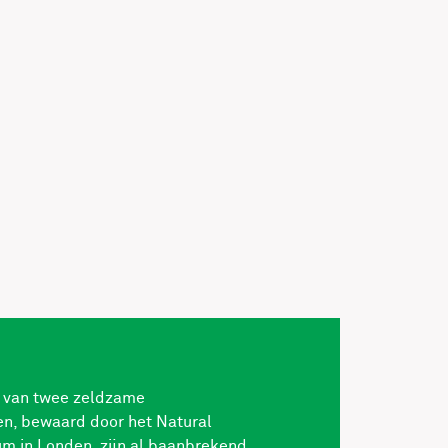
 van twee zeldzame
en, bewaard door het Natural
m in Londen, zijn al baanbrekend.