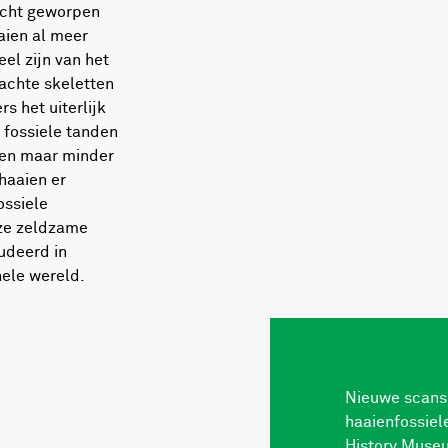
licht geworpen
aien al meer
el zijn van het
zachte skeletten
 het uiterlijk
 fossiele tanden
men maar minder
 haaien er
ossiele
eze zeldzame
udeerd in
hele wereld.
Nieuwe scans
haaienfossiel
History Museu