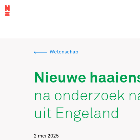
Overslaan
Topnavigatie
en
naar
Hoofdnavigatie
de
inhoud
gaan
Wetenschap
Kruimelpad
Nieuwe haaienso
na onderzoek na
uit Engeland
2 mei 2025