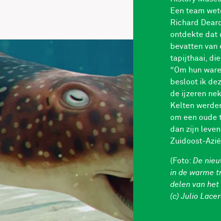
Een team wet
Richard Deard
ontdekte dat 
bevatten van 
tapijthaai, di
“Om hun ware 
besloot ik dez
de ijzeren nek
Kelten werden
om een oude t
dan zijn leve
Zuidoost-Azië 
(Foto:
De nieu
in de warme tr
delen van het
(c) Julio Lace