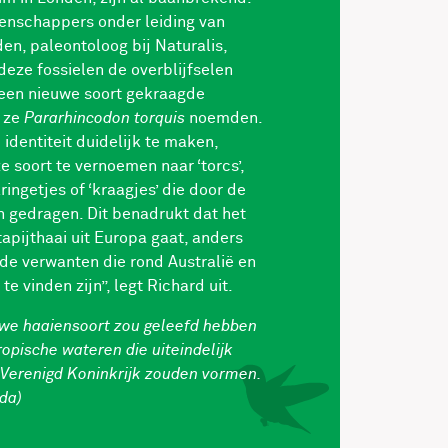
enschappers onder leiding van
en, paleontoloog bij Naturalis,
deze fossielen de overblijfselen
een nieuwe soort gekraagde
e ze
Pararhincodon torquis
noemden.
identiteit duidelijk te maken,
e soort te vernoemen naar ‘torcs’,
ringetjes of ‘kraagjes’ die door de
 gedragen. Dit benadrukt dat het
apijthaai uit Europa gaat, anders
nde verwanten die rond Australië en
te vinden zijn”, legt Richard uit.
we haaiensoort zou geleefd hebben
opische wateren die uiteindelijk
 Verenigd Koninkrijk zouden vormen.
rda)