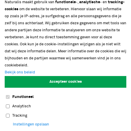
Naturalis maakt gebruik van
functionele
-,
analytische
- en
tracking-
Media
cookies
om de website te verbeteren. Hiervoor slaan wij informatie
Strategische partnerschappen
op zoals je IP-adres, je surfgedrag en alle persoonsgegevens die je
Ons gebouw
zelf bij ons achterlaat. Wij gebruiken deze gegevens om met tools van
Biodiversiteit
andere partijen deze informatie te analyseren om onze website te
verbeteren. Je kunt nu direct toestemming geven voor al deze
cookies. Ook kun je de cookie-instellingen wijzigen als je niet wilt
dat wij deze informatie delen. Meer informatie over de cookies die wij
bijhouden en de partijen waarmee wij samenwerken vind je in ons
cookiebeleid.
Volg onze verhalen
Bekijk ons beleid
Accepteer cookies
Functioneel
Cookies
Footer
Analytisch
navigation
Privacy
Tracking
Contact
Instellingen opslaan