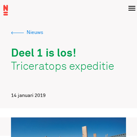
Overslaan
Menu
en
naar
de
Nieuws
inhoud
Kruimelpad
gaan
Deel 1 is los!
Triceratops expeditie
14 januari 2019