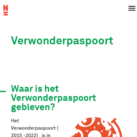
Overslaan
Menu
en
naar
de
inhoud
Verwonderpaspoort
gaan
Waar is het
Verwonderpaspoort
gebleven?
Het
Verwonderpaspoort (
2015 -2022) is in