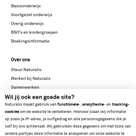
Basisonderwijs
Voortgezet onderwijs
Overig onderwijs
BSO's en kindergroepen
Boekingsinformatie
Over ons
Steun Naturalis
Werken bij Naturalis
Samenwerken
Nieuws
Wil jij ook een goede site?
Naturalis maakt gebruik van
functionele
-,
analytische
- en
tracking-
Media
cookies
om de website te verbeteren. Hiervoor slaan wij informatie
Strategische partnerschappen
op zoals je IP-adres, je surfgedrag en alle persoonsgegevens die je
Ons gebouw
zelf bij ons achterlaat. Wij gebruiken deze gegevens om met tools van
Biodiversiteit
andere partijen deze informatie te analyseren om onze website te