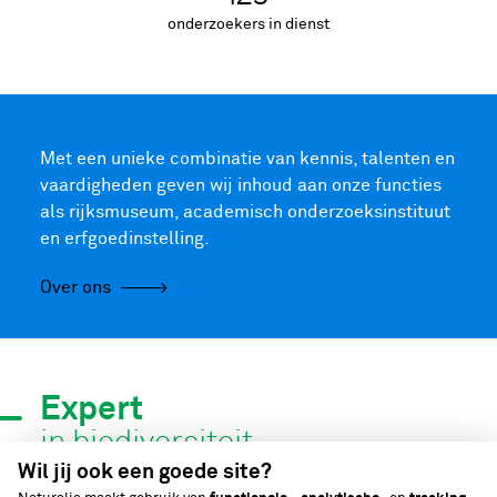
onderzoekers in dienst
Met een unieke combinatie van kennis, talenten en
vaardigheden geven wij inhoud aan onze functies
als rijksmuseum, academisch onderzoeksinstituut
en erfgoedinstelling.
Over ons
Expert
in biodiversiteit
Wil jij ook een goede site?