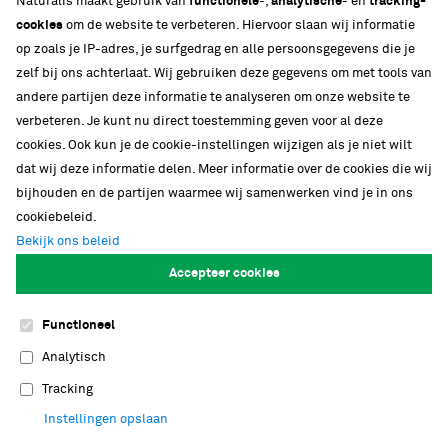
Naturalis maakt gebruik van
functionele
-,
analytische
- en
tracking-
cookies
om de website te verbeteren. Hiervoor slaan wij informatie
op zoals je IP-adres, je surfgedrag en alle persoonsgegevens die je
zelf bij ons achterlaat. Wij gebruiken deze gegevens om met tools van
andere partijen deze informatie te analyseren om onze website te
verbeteren. Je kunt nu direct toestemming geven voor al deze
cookies. Ook kun je de cookie-instellingen wijzigen als je niet wilt
dat wij deze informatie delen. Meer informatie over de cookies die wij
bijhouden en de partijen waarmee wij samenwerken vind je in ons
cookiebeleid.
Bekijk ons beleid
Accepteer cookies
Nationaal onderzoeksinstituut
Functioneel
Bij Naturalis werken meer dan honderd
onderzoekers in zeven verschillende
Analytisch
onderzoeksgroepen. Naturalis biedt jong
Tracking
wetenschappelijk talent graag de ruimte om
Instellingen opslaan
ideeën verder uit te werken in een stimulerende,