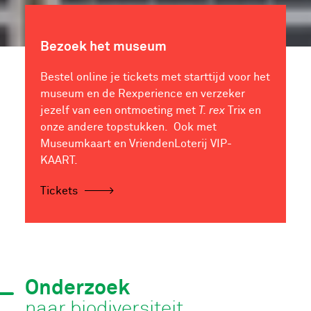
Bezoek het museum
Bestel online je tickets met starttijd voor het
museum en de Rexperience en verzeker
jezelf van een ontmoeting met
T. rex
Trix en
onze andere topstukken. Ook met
Museumkaart en VriendenLoterij VIP-
KAART.
Tickets
Onderzoek
naar biodiversiteit