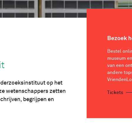
Bezoek 
Bestel onli
museum en 
it
van een on
andere top
VriendenLo
nderzoeksinstituut op het
Onze wetenschappers zetten
Tickets
schrijven, begrijpen en