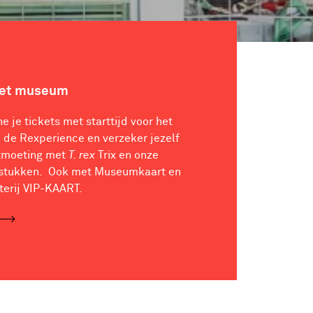
het museum
ne je tickets met starttijd voor het
de Rexperience en verzeker jezelf
tmoeting met
T. rex
Trix en onze
stukken. Ook met Museumkaart en
terij VIP-KAART.