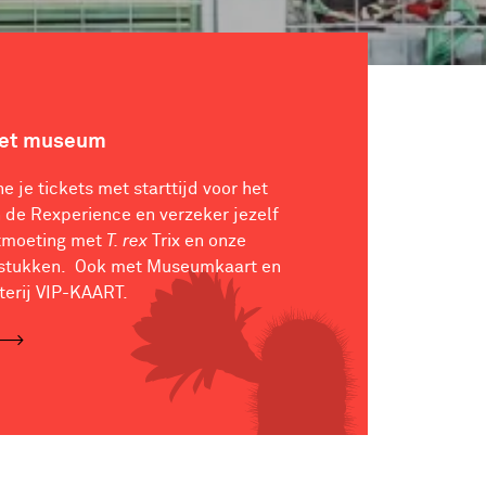
het museum
ne je tickets met starttijd voor het
de Rexperience en verzeker jezelf
tmoeting met
T. rex
Trix en onze
stukken. Ook met Museumkaart en
terij VIP-KAART.