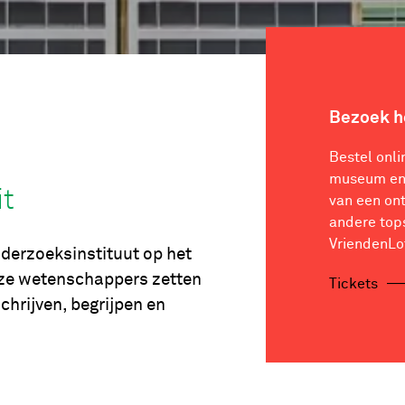
Bezoek 
Bestel onli
museum en 
it
van een on
andere top
VriendenLo
nderzoeksinstituut op het
Onze wetenschappers zetten
Tickets
schrijven, begrijpen en