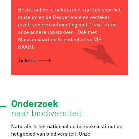
Bestel online je tickets met starttijd voor het
museum en de Rexperience en verzeker
jezelf van een ontmoeting met
T. rex
Trix en
onze andere topstukken. Ook met
Museumkaart en VriendenLoterij VIP-
KAART.
Tickets
Onderzoek
naar biodiversiteit
Naturalis is het nationaal onderzoeksinstituut op
het gebied van biodiversiteit. Onze