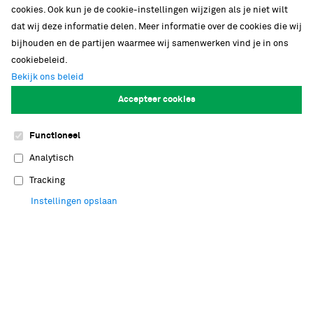
cookies. Ook kun je de cookie-instellingen wijzigen als je niet wilt
dat wij deze informatie delen. Meer informatie over de cookies die wij
bijhouden en de partijen waarmee wij samenwerken vind je in ons
cookiebeleid.
Bekijk ons beleid
Accepteer cookies
Functioneel
Nationaal onderzoeksinstituut
Analytisch
Bij Naturalis werken meer dan honderd
Tracking
onderzoekers in zeven verschillende
Instellingen opslaan
onderzoeksgroepen. Naturalis biedt jong
wetenschappelijk talent graag de ruimte om
ideeën verder uit te werken in een stimulerende,
open omgeving. Met tachtig PhD's en postdocs
draagt Naturalis bij aan de vernieuwing van het
Nederlandse toponderzoek in de groene
life
sciences
.