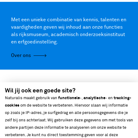
Met een unieke combinatie van kennis, talenten en
vaardigheden geven wij inhoud aan onze functies
als rijksmuseum, academisch onderzoeksinstituut
en erfgoedinstelling.
Over ons
Expert
Wil jij ook een goede site?
in biodiversiteit
Naturalis maakt gebruik van
functionele
-,
analytische
- en
tracking-
cookies
om de website te verbeteren. Hiervoor slaan wij informatie
op zoals je IP-adres, je surfgedrag en alle persoonsgegevens die je
zelf bij ons achterlaat. Wij gebruiken deze gegevens om met tools van
andere partijen deze informatie te analyseren om onze website te
verbeteren. Je kunt nu direct toestemming geven voor al deze