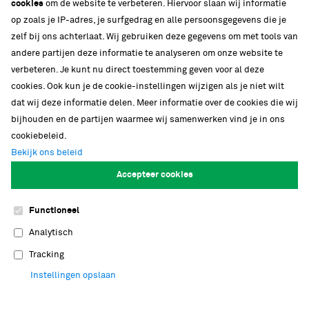
cookies
om de website te verbeteren. Hiervoor slaan wij informatie
op zoals je IP-adres, je surfgedrag en alle persoonsgegevens die je
zelf bij ons achterlaat. Wij gebruiken deze gegevens om met tools van
andere partijen deze informatie te analyseren om onze website te
verbeteren. Je kunt nu direct toestemming geven voor al deze
cookies. Ook kun je de cookie-instellingen wijzigen als je niet wilt
dat wij deze informatie delen. Meer informatie over de cookies die wij
bijhouden en de partijen waarmee wij samenwerken vind je in ons
cookiebeleid.
Bekijk ons beleid
Accepteer cookies
Nationaal onderzoeksinstituut
Functioneel
Bij Naturalis werken meer dan honderd
Analytisch
onderzoekers in zeven verschillende
onderzoeksgroepen. Naturalis biedt jong
Tracking
wetenschappelijk talent graag de ruimte om
Instellingen opslaan
ideeën verder uit te werken in een stimulerende,
open omgeving. Met tachtig PhD's en postdocs