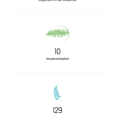
10
museumzalen
129