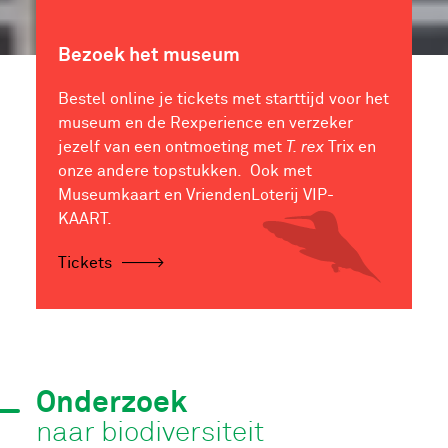
Bezoek het museum
Bestel online je tickets met starttijd voor het
museum en de Rexperience en verzeker
jezelf van een ontmoeting met
T. rex
Trix en
onze andere topstukken. Ook met
Museumkaart en VriendenLoterij VIP-
KAART.
Tickets
Onderzoek
naar biodiversiteit