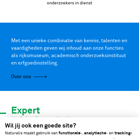
onderzoekers in dienst
Met een unieke combinatie van kennis, talenten en
vaardigheden geven wij inhoud aan onze functies
als rijksmuseum, academisch onderzoeksinstituut
en erfgoedinstelling.
Over ons
Expert
in biodiversiteit
Wil jij ook een goede site?
Naturalis maakt gebruik van
functionele
-,
analytische
- en
tracking-