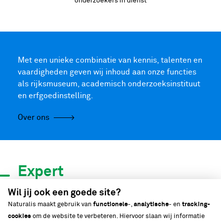
onderzoekers in dienst
Met een unieke combinatie van kennis, talenten en
vaardigheden geven wij inhoud aan onze functies
als rijksmuseum, academisch onderzoeksinstituut
en erfgoedinstelling.
Over ons
Expert
in biodiversiteit
Wil jij ook een goede site?
Naturalis maakt gebruik van
functionele
-,
analytische
- en
tracking-
cookies
om de website te verbeteren. Hiervoor slaan wij informatie