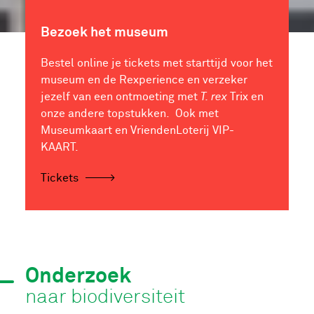
Bezoek het museum
Bestel online je tickets met starttijd voor het
museum en de Rexperience en verzeker
jezelf van een ontmoeting met
T. rex
Trix en
onze andere topstukken. Ook met
Museumkaart en VriendenLoterij VIP-
KAART.
Tickets
Onderzoek
naar biodiversiteit