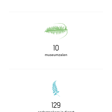
10
museumzalen
129