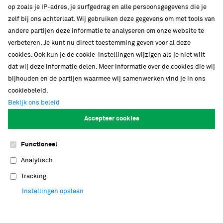
op zoals je IP-adres, je surfgedrag en alle persoonsgegevens die je
zelf bij ons achterlaat. Wij gebruiken deze gegevens om met tools van
andere partijen deze informatie te analyseren om onze website te
verbeteren. Je kunt nu direct toestemming geven voor al deze
cookies. Ook kun je de cookie-instellingen wijzigen als je niet wilt
dat wij deze informatie delen. Meer informatie over de cookies die wij
bijhouden en de partijen waarmee wij samenwerken vind je in ons
cookiebeleid.
Bekijk ons beleid
Accepteer cookies
Nationaal onderzoeksinstituut
Functioneel
Bij Naturalis werken meer dan honderd
Analytisch
onderzoekers in zeven verschillende
Tracking
onderzoeksgroepen. Naturalis biedt jong
wetenschappelijk talent graag de ruimte om
Instellingen opslaan
ideeën verder uit te werken in een stimulerende,
open omgeving. Met tachtig PhD's en postdocs