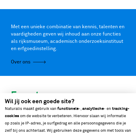
Met een unieke combinatie van kennis, talenten en
vaardigheden geven wij inhoud aan onze functies
als rijksmuseum, academisch onderzoeksinstituut
en erfgoedinstelling.
Over ons
Expert
Wil jij ook een goede site?
in biodiversiteit
Naturalis maakt gebruik van
functionele
-,
analytische
- en
tracking-
cookies
om de website te verbeteren. Hiervoor slaan wij informatie
op zoals je IP-adres, je surfgedrag en alle persoonsgegevens die je
zelf bij ons achterlaat. Wij gebruiken deze gegevens om met tools van