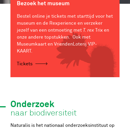
Bezoek het museum
Bestel online je tickets met starttijd voor het
museum en de Rexperience en verzeker
jezelf van een ontmoeting met
T. rex
Trix en
onze andere topstukken. Ook met
Museumkaart en VriendenLoterij VIP-
KAART.
Tickets
Onderzoek
naar biodiversiteit
Naturalis is het nationaal onderzoeksinstituut op