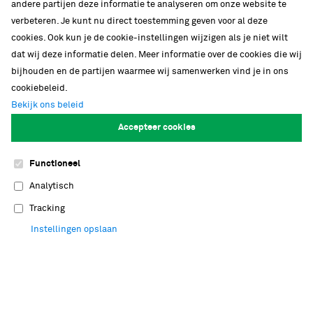
andere partijen deze informatie te analyseren om onze website te
verbeteren. Je kunt nu direct toestemming geven voor al deze
cookies. Ook kun je de cookie-instellingen wijzigen als je niet wilt
dat wij deze informatie delen. Meer informatie over de cookies die wij
bijhouden en de partijen waarmee wij samenwerken vind je in ons
cookiebeleid.
Bekijk ons beleid
Accepteer cookies
Nationaal onderzoeksinstituut
Functioneel
Analytisch
Bij Naturalis werken meer dan honderd
Tracking
onderzoekers in zeven verschillende
onderzoeksgroepen. Naturalis biedt jong
Instellingen opslaan
wetenschappelijk talent graag de ruimte om
ideeën verder uit te werken in een stimulerende,
open omgeving. Met tachtig PhD's en postdocs
draagt Naturalis bij aan de vernieuwing van het
Nederlandse toponderzoek in de groene
life