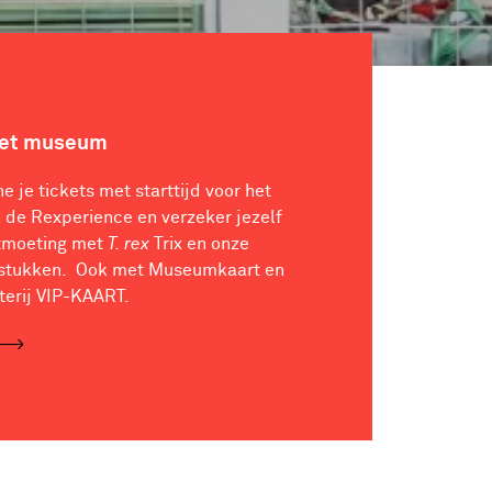
het museum
ne je tickets met starttijd voor het
de Rexperience en verzeker jezelf
tmoeting met
T. rex
Trix en onze
stukken. Ook met Museumkaart en
terij VIP-KAART.