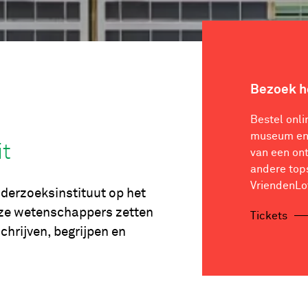
Bezoek 
Bestel onli
museum en 
it
van een on
andere top
VriendenLo
nderzoeksinstituut op het
Onze wetenschappers zetten
Tickets
schrijven, begrijpen en