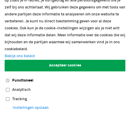
op zoals je IP-adres, je surfgedrag en alle persoonsgegevens die je
zelf bij ons achterlaat. Wij gebruiken deze gegevens om met tools van
andere partijen deze informatie te analyseren om onze website te
verbeteren. Je kunt nu direct toestemming geven voor al deze
cookies. Ook kun je de cookie-instellingen wijzigen als je niet wilt
dat wij deze informatie delen. Meer informatie over de cookies die wij
bijhouden en de partijen waarmee wij samenwerken vind je in ons
cookiebeleid.
Bekijk ons beleid
Accepteer cookies
Nationaal onderzoeksinstituut
Functioneel
Bij Naturalis werken meer dan honderd
Analytisch
onderzoekers in zeven verschillende
Tracking
onderzoeksgroepen. Naturalis biedt jong
Instellingen opslaan
wetenschappelijk talent graag de ruimte om
ideeën verder uit te werken in een stimulerende,
open omgeving. Met tachtig PhD's en postdocs