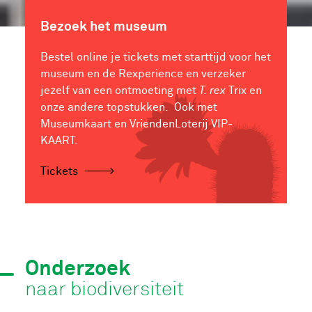
Bezoek het museum
Bestel online je tickets met starttijd voor het
museum en de Rexperience en verzeker
jezelf van een ontmoeting met
T. rex
Trix en
onze andere topstukken. Ook met
Museumkaart en VriendenLoterij VIP-
KAART.
Tickets
Onderzoek
naar biodiversiteit