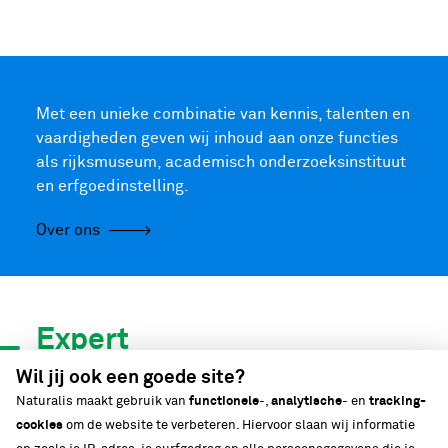
Met een unieke combinatie van kennis, talenten en
vaardigheden geven wij inhoud aan onze functies
als rijksmuseum, academisch onderzoeksinstituut
en erfgoedinstelling.
Over ons
Expert
in biodiversiteit
Wil jij ook een goede site?
Naturalis maakt gebruik van
functionele
-,
analytische
- en
tracking-
cookies
om de website te verbeteren. Hiervoor slaan wij informatie